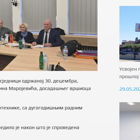
Усвојен 
прошлој 
 сједници одржаној 30. децембра,
тина Маројевића, досадашњег вршиоца
29.05.20
отехнике, са дугогодишњим радним
едило је након што је спроведена