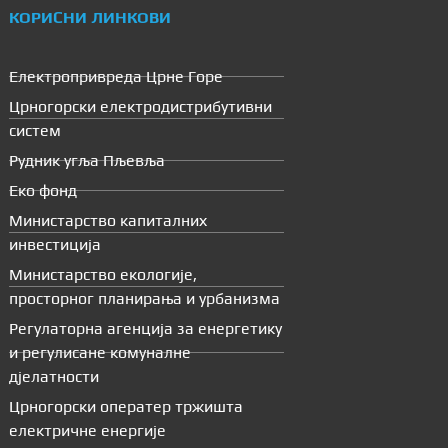
КОРИСНИ ЛИНКОВИ
Електропривреда Црне Горе
Црногорски електродистрибутивни
систем
Рудник угља Пљевља
Еко фонд
Министарство капиталних
инвестиција
Министарство екологије,
просторног планирања и урбанизма
Регулаторна агенција за енергетику
и регулисане комуналне
дјелатности
Црногорски оператер тржишта
електричне енергије