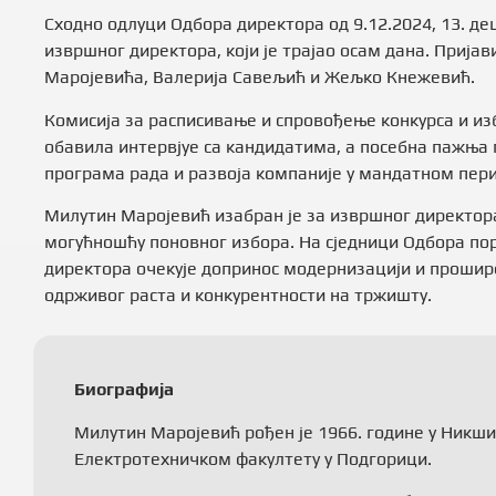
Сходно одлуци Одбора директора од 9.12.2024, 13. де
извршног директора, који је трајао осам дана. Пријав
Маројевића, Валерија Савељић и Жељко Кнежевић.
Комисија за расписивање и спровођење конкурса и из
обавила интервјуе са кандидатима, а посебна пажња 
програма рада и развоја компаније у мандатном пер
Милутин Маројевић изабран је за извршног директора
могућношћу поновног избора. На сједници Одбора пор
директора очекује допринос модернизацији и прошир
одрживог раста и конкурентности на тржишту.
Биографија
Милутин Маројевић рођен је 1966. године у Никши
Електротехничком факултету у Подгорици.