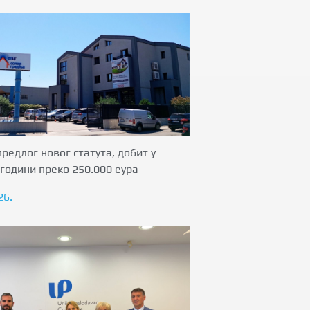
предлог новог статута, добит у
години преко 250.000 еура
26.