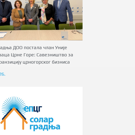
адња ДОО постала члан Уније
ваца Црне Горе: Савезништво за
ранзицију црногорског бизниса
26.