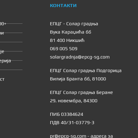
КОНТАКТИ
00+
ЕПЦГ - Солар градња
Вука Караџића бб
ри
81 400 Никшић
069 005 509
је
solargradnja@epcg-sg.com
ерија
ЕПЦГ Солар градња Подгорица
Вилија Бранта бб, 81000
ст
ЕПЦГ Солар градња Беране
29. новембра, 84300
ПИБ 03384624
ПДВ 40/31-03779-3
pr@epcg-sg.com - адреса за