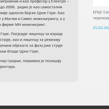
приправник и као професор у Електро –
 до 2008. радио је као самостални
ЕПЦГ Сол
авије односно Војске Црне Горе. Као
теренску
е у Магми и Симес инжењерингу, а у
тор фирме МН инжењеринг.
25.02.20
Горе. Посједује лиценцу за израду
трује, као и лиценцу за ревизију
ењем објеката за фазу јаке струје
изам Владе Црне Горе.
ар градње, покривао је позицију
ректора.