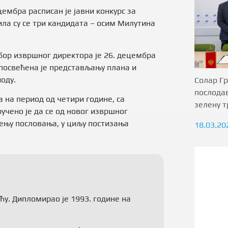
цембра расписан је јавни конкурс за
ила су се три кандидата – осим Милутина
бор извршног директора је 26. децембра
посвећена је представљању плана и
иоду.
Солар Гр
послода
 на период од четири године, са
зелену т
учено је да се од новог извршног
ењу пословања, у циљу постизања
18.03.20
ћу. Дипломирао је 1993. године на