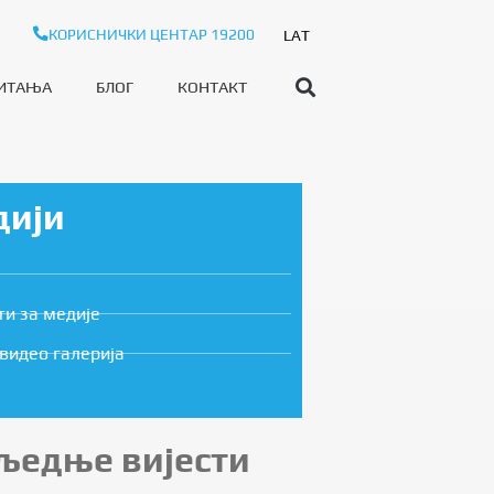
КОРИСНИЧКИ ЦЕНТАР 19200
LAT
ПИТАЊА
БЛОГ
КОНТАКТ
дији
ти за медије
видео галерија
љедње вијести