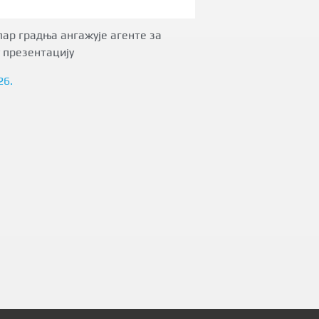
ар градња ангажује агенте за
 презентацију
26.