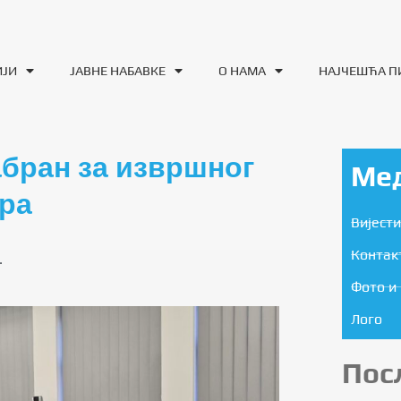
ИЈИ
ЈАВНЕ НАБАВКЕ
О НАМА
НАЈЧЕШЋА 
бран за извршног
Ме
ра
Вијести
Контак
.
Фото и 
Лого
Пос