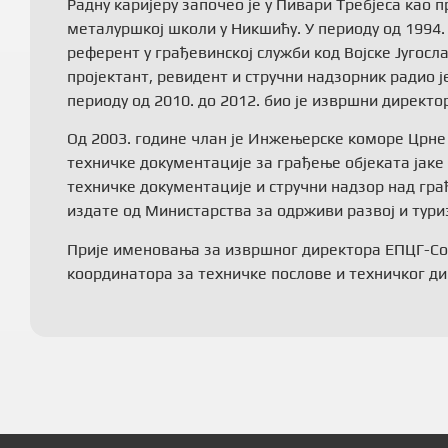
Радну каријеру започео је у Пивари Требјеса као 
металуршкој школи у Никшићу. У периоду од 1994.
референт у грађевинској служби код Војске Југосл
пројектант, ревидент и стручни надзорник радио ј
периоду од 2010. до 2012. био је извршни дирек
Од 2003. године члан је Инжењерске коморе Црне 
техничке документације за грађење објеката јаке с
техничке документације и стручни надзор над грађ
издате од Министарства за одрживи развој и тур
Прије именовања за извршног директора ЕПЦГ-Сол
координатора за техничке послове и техничког ди