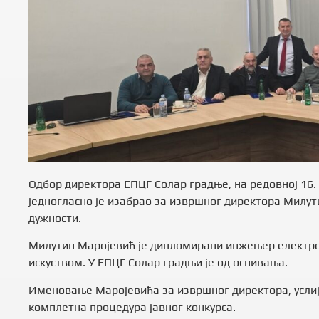
Одбор директора ЕПЦГ Солар градње, на редовној 16.
једногласно је изабрао за извршног директора Милу
дужности.
Милутин Маројевић је дипломирани инжењер електр
искуством. У ЕПЦГ Солар градњи је од оснивања.
Именовање Маројевића за извршног директора, услиј
комплетна процедура јавног конкурса.