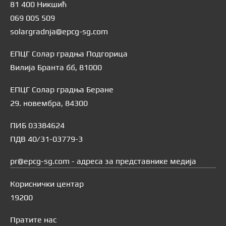
81 400 Никшић
069 005 509
solargradnja@epcg-sg.com
ЕПЦГ Солар градња Подгорица
Вилија Бранта бб, 81000
ЕПЦГ Солар градња Беране
29. новембра, 84300
ПИБ 03384624
ПДВ 40/31-03779-3
pr@epcg-sg.com - адреса за представнике медија
Кориснички центар
19200
Пратите нас