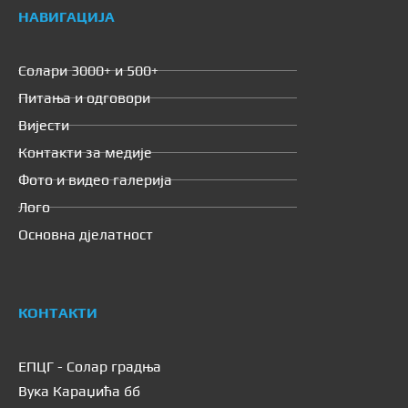
НАВИГАЦИЈА
Солари 3000+ и 500+
Питања и одговори
Вијести
Контакти за медије
Фото и видео галерија
Лого
Основна дјелатност
КОНТАКТИ
ЕПЦГ - Солар градња
Вука Караџића бб