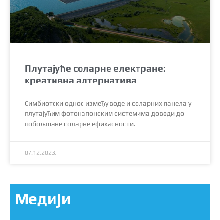
Плутајуће соларне електране:
креативна алтернатива
Симбиотски однос између воде и соларних панела у
плутајућим фотонапонским системима доводи до
побољшане соларне ефикасности.
07.12.2023.
Медији