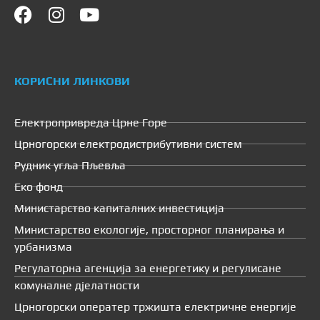
КОРИСНИ ЛИНКОВИ
Електропривреда Црне Горе
Црногорски електродистрибутивни систем
Рудник угља Пљевља
Еко фонд
Министарство капиталних инвестиција
Министарство екологије, просторног планирања и
урбанизма
Регулаторна агенција за енергетику и регулисане
комуналне дјелатности
Црногорски оператер тржишта електричне енергије