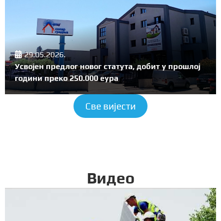
29.05.2026.
Усвојен предлог новог статута, добит у прошлој
години преко 250.000 еура
Све вијести
Видео