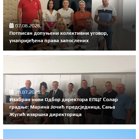
07.08.2026.
Потписан допуњени колективни уговор,
унапријеђена права запослених
28.07.2026.
Изабран нови Одбор директора ЕПЦГ Солар
градње: Марина Јочић предсједница, Сања
Жугић извршна директорица