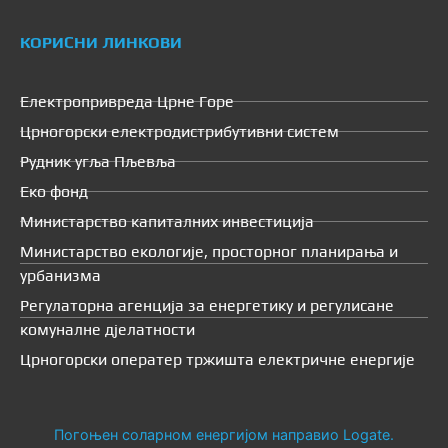
КОРИСНИ ЛИНКОВИ
Електропривреда Црне Горе
Црногорски електродистрибутивни систем
Рудник угља Пљевља
Еко фонд
Министарство капиталних инвестиција
Министарство екологије, просторног планирања и
урбанизма
Регулаторна агенција за енергетику и регулисане
комуналне дјелатности
Црногорски оператер тржишта електричне енергије
Погоњен соларном енергијом направио
Logate
.