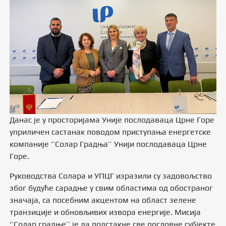
Данас је у просторијама Уније послодаваца Црне Горе
уприличен састанак поводом приступања енергетске
компаније ‘’Солар Градња’’ Унији послодаваца Црне
Горе.
Руководства Солара и УПЦГ изразили су задовољство
због будуће сарадње у свим областима од обостраног
значаја, са посебним акцентом на област зелене
транзиције и обновљивих извора енергије. Мисија
‘’Солар градње’’ је да подстакне све пословне субјекте