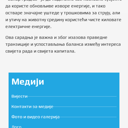
да користе обновљиве изворе енергије, и тако
остваре значајне уштеде у трошковима за струју, али
и утичу на животну средину користећи чисте киловате
електричне енергије.
Ова сарадња је важна и због изазова праведне
транзиције и успостављања баланса између интереса
свијета рада и свијета капитала.
Медији
Вијести
Контакти за медије
Фото и видео галерија
Лого