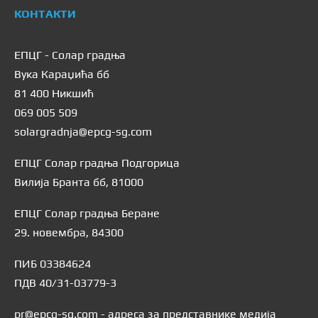
КОНТАКТИ
ЕПЦГ - Солар градња
Вука Караџића бб
81 400 Никшић
069 005 509
solargradnja@epcg-sg.com
ЕПЦГ Солар градња Подгорица
Вилија Бранта бб, 81000
ЕПЦГ Солар градња Беране
29. новембра, 84300
ПИБ 03384624
ПДВ 40/31-03779-3
pr@epcg-sg.com - адреса за представнике медија