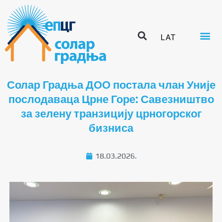
LAT
Солар Градња ДОО постала члан Уније
послодаваца Црне Горе: Савезништво
за зелену транзицију црногорског
бизниса
18.03.2026.