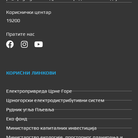
Кориснички центар
19200
Пратите нас
КОРИСНИ ЛИНКОВИ
Електропривреда Црне Горе
Црногорски електродистрибутивни систем
Рудник угља Пљевља
Еко фонд
Министарство капиталних инвестиција
Министарство екологије, просторног планирања и