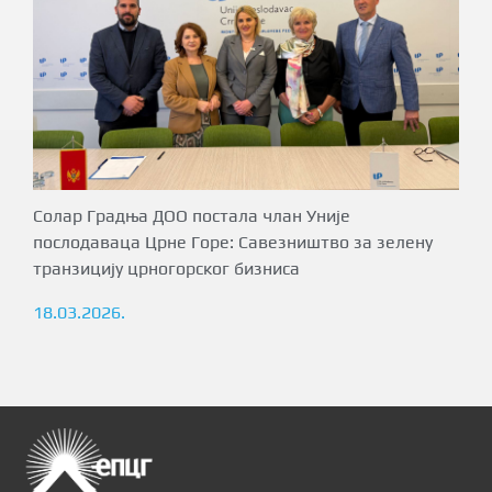
Солар Градња ДОО постала члан Уније
послодаваца Црне Горе: Савезништво за зелену
транзицију црногорског бизниса
18.03.2026.