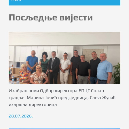
Посљедње вијести
Изабран нови Одбор директора ЕПЦГ Солар
градње: Марина Јочић предсједница, Сања Жугић
извршна директорица
28.07.2026.