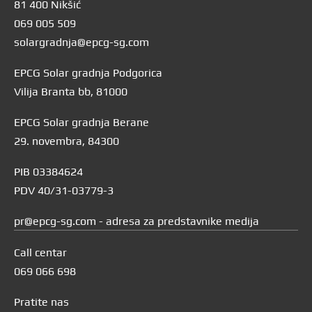
81 400 Nikšić
069 005 509
solargradnja@epcg-sg.com
EPCG Solar gradnja Podgorica
Vilija Branta bb, 81000
EPCG Solar gradnja Berane
29. novembra, 84300
PIB 03384624
PDV 40/31-03779-3
pr@epcg-sg.com - adresa za predstavnike medija
Call centar
069 066 698
Pratite nas