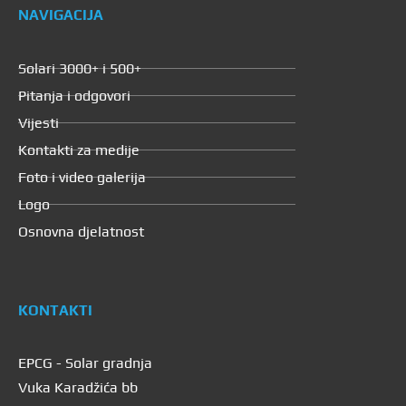
NAVIGACIJA
Solari 3000+ i 500+
Pitanja i odgovori
Vijesti
Kontakti za medije
Foto i video galerija
Logo
Osnovna djelatnost
KONTAKTI
EPCG - Solar gradnja
Vuka Karadžića bb