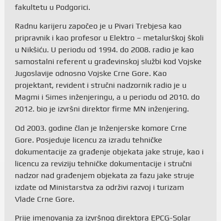
fakultetu u Podgorici.
Radnu karijeru započeo je u Pivari Trebjesa kao
pripravnik i kao profesor u Elektro – metalurškoj školi
u Nikšiću. U periodu od 1994. do 2008. radio je kao
samostalni referent u građevinskoj službi kod Vojske
Jugoslavije odnosno Vojske Crne Gore. Kao
projektant, revident i stručni nadzornik radio je u
Magmi i Simes inženjeringu, a u periodu od 2010. do
2012. bio je izvršni direktor firme MN inženjering.
Od 2003. godine član je Inženjerske komore Crne
Gore. Posjeduje licencu za izradu tehničke
dokumentacije za građenje objekata jake struje, kao i
licencu za reviziju tehničke dokumentacije i stručni
nadzor nad građenjem objekata za fazu jake struje
izdate od Ministarstva za održivi razvoj i turizam
Vlade Crne Gore.
Prije imenovanja za izvršnog direktora EPCG-Solar