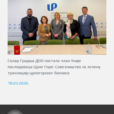
Солар Градња ДОО постала члан Уније
послодаваца Црне Горе: Савезништво за зелену
транзицију црногорског бизниса
18.03.2026.