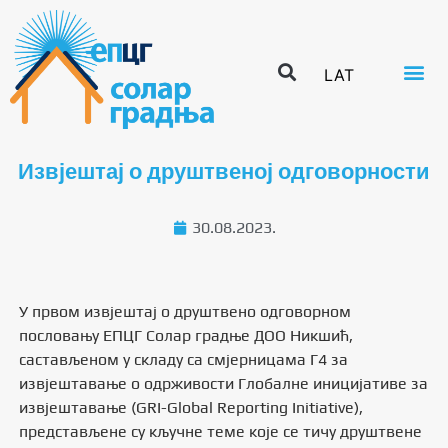
LAT
Извјештај о друштвеној одговорности
30.08.2023.
У првом извјештај о друштвено одговорном
пословању ЕПЦГ Солар градње ДОО Никшић,
састављеном у складу са смјерницама Г4 за
извјештавање о одрживости Глобалне иницијативе за
извјештавање (GRI-Global Reporting Initiative),
представљене су кључне теме које се тичу друштвене