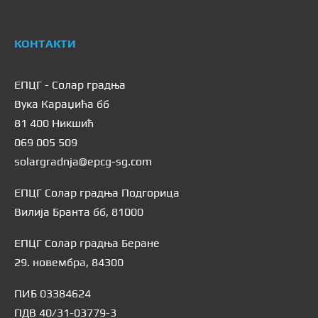
КОНТАКТИ
ЕПЦГ - Солар градња
Вука Караџића бб
81 400 Никшић
069 005 509
solargradnja@epcg-sg.com
ЕПЦГ Солар градња Подгорица
Вилија Бранта бб, 81000
ЕПЦГ Солар градња Беране
29. новембра, 84300
ПИБ 03384624
ПДВ 40/31-03779-3