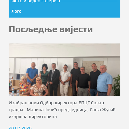
Фото и видео галерија
Лого
Посљедње вијести
Изабран нови Одбор директора ЕПЦГ Солар
градње: Марина Јочић предсједница, Сања Жугић
извршна директорица
28.07.2026.