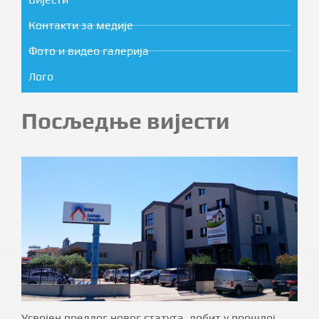
Контакти за медије
Фото и видео галерија
Лого
Посљедње вијести
Усвојен предлог новог статута, добит у прошлој