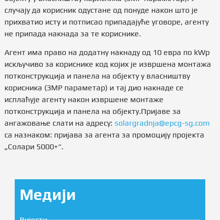
случају да корисник одустане од понуде након што је
прихватио исту и потписао припадајуће уговоре, агенту
не припада накнада за те кориснике.
Агент има право на додатну накнаду од 10 евра по kWp
искључиво за кориснике код којих је извршена монтажа
потконструкција и панела на објекту у власништву
корисника (ЗМР параметар) и тај дио накнаде се
исплаћује агенту након извршене монтаже
потконструкција и панела на објекту.Пријаве за
ангажовање слати на адресу:
solargradnja@epcg-sg.com
са назнаком: пријава за агента за промоцију пројекта
„Солари 5000+“.
Медији
Вијести