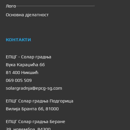
Лого
Основна дјелатност
КОНТАКТИ
ЕПЦГ - Солар градња
Вука Караџића бб
81 400 Никшић
069 005 509
solargradnja@epcg-sg.com
ЕПЦГ Солар градња Подгорица
Вилија Бранта бб, 81000
ЕПЦГ Солар градња Беране
29. новембра, 84300