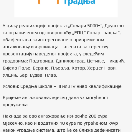
У циљу реализације пројекта „Солари 5000+“, Друштво
са ограниченом одговорношћу „ЕПЦГ Солар градња“,
обавјештава заинтересоване о привременом
ангажовању извршилаца – агената за теренску
презентацију наведеног пројекта, у следећим
градовима: Подгорица, Даниловград, Цетиње, Никшић,
Бијело Поље, Беране, Пљевља, Котор, Херцег Нови,
Улцињ, Бар, Будва, Плав.
Услови: Средња школа – III или IV ниво квалификације
Вријеме ангажовања: мјесец дана уз могућност
продужења
Накнада за ово ангажовање износиће 200 еура
мјесечно, као и додатних 10 еура по уграђеном kWp
након уградње система, што ће се ближе дефинисати