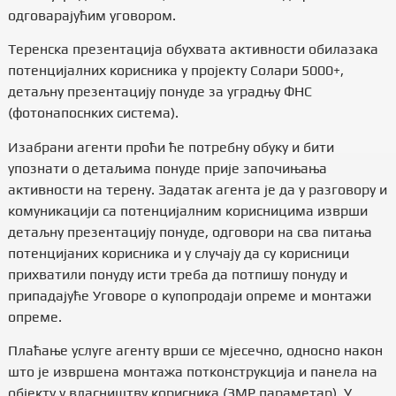
одговарајућим уговором.
Теренска презентација обухвата активности обилазака
потенцијалних корисника у пројекту Солари 5000+,
детаљну презентацију понуде за уградњу ФНС
(фотонапоснких система).
Изабрани агенти проћи ће потребну обуку и бити
упознати о детаљима понуде прије започињања
активности на терену. Задатак агента је да у разговору и
комуникацији са потенцијалним корисницима изврши
детаљну презентацију понуде, одговори на сва питања
потенцијаних корисника и у случају да су корисници
прихватили понуду исти треба да потпишу понуду и
припадајуће Уговоре о купопродаји опреме и монтажи
опреме.
Плаћање услуге агенту врши се мјесечно, односно након
што је извршена монтажа потконструкција и панела на
објекту у власништву корисника (ЗМР параметар). У