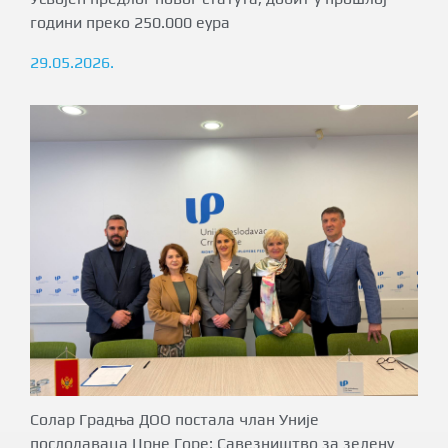
години преко 250.000 еура
29.05.2026.
Солар Градња ДОО постала члан Уније
послодаваца Црне Горе: Савезништво за зелену