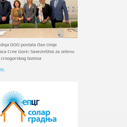
adnja DOO postala član Unije
aca Crne Gore: Savezništvo za zelenu
u crnogorskog biznisa
26.