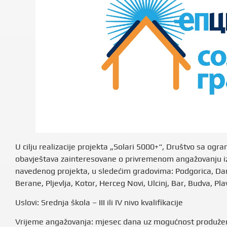
U cilju realizacije projekta „Solari 5000+“, Društvo sa o
obavještava zainteresovane o privremenom angažovanju iz
navedenog projekta, u sledećim gradovima: Podgorica, Danil
Berane, Pljevlja, Kotor, Herceg Novi, Ulcinj, Bar, Budva, Pla
Uslovi: Srednja škola – III ili IV nivo kvalifikacije
Vrijeme angažovanja: mjesec dana uz mogućnost produže