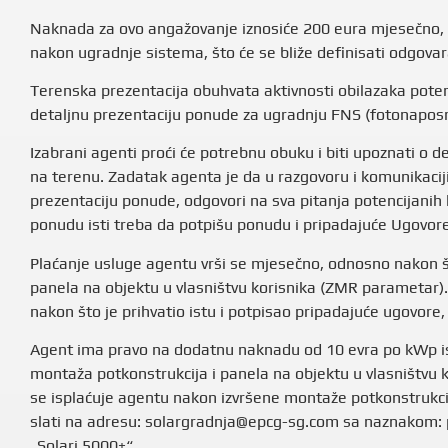
Naknada za ovo angažovanje iznosiće 200 eura mjesečno,
nakon ugradnje sistema, što će se bliže definisati odgov
Terenska prezentacija obuhvata aktivnosti obilazaka potenc
detaljnu prezentaciju ponude za ugradnju FNS (fotonapos
Izabrani agenti proći će potrebnu obuku i biti upoznati o d
na terenu. Zadatak agenta je da u razgovoru i komunikaciji
prezentaciju ponude, odgovori na sva pitanja potencijanih ko
ponudu isti treba da potpišu ponudu i pripadajuće Ugovo
Plaćanje usluge agentu vrši se mjesečno, odnosno nakon š
panela na objektu u vlasništvu korisnika (ZMR parametar)
nakon što je prihvatio istu i potpisao pripadajuće ugovore
Agent ima pravo na dodatnu naknadu od 10 evra po kWp iskl
montaža potkonstrukcija i panela na objektu u vlasništvu 
se isplaćuje agentu nakon izvršene montaže potkonstrukcij
slati na adresu: solargradnja@epcg-sg.com sa naznakom: p
„Solari 5000+“.