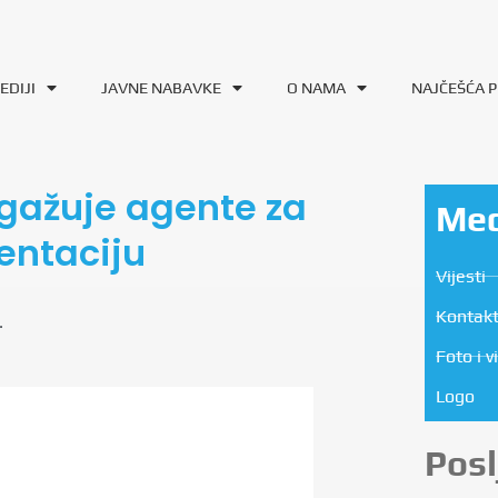
EDIJI
JAVNE NABAVKE
O NAMA
NAJČEŠĆA P
gažuje agente za
Med
entaciju
Vijesti
Kontakt
.
Foto i v
Logo
Posl