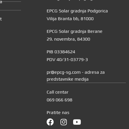
ja
EPCG Solar gradnja Podgorica
Vilija Branta bb, 81000
t
EPCG Solar gradnja Berane
29. novembra, 84300
PIB 03384624
PDV 40/31-03779-3
pr@epcg-sg.com - adresa za
predstavnike medija
Call centar
069 066 698
Pratite nas