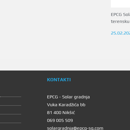
EPCG Sol
terensku
25.02.20
KONTAKTI
+
EPCG - Solar gradnja
Vuka Karadžića bb
81 400 Nikšić
069 005 509
e
solargradnja@epcg-sg.com