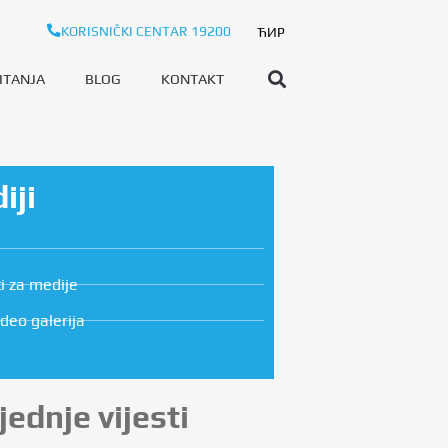
KORISNIČKI CENTAR 19200
ЋИР
ITANJA
BLOG
KONTAKT
iji
i za medije
ideo galerija
jednje vijesti