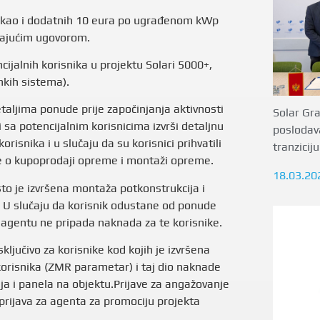
 kao i dodatnih 10 eura po ugrađenom kWp
arajućim ugovorom.
ijalnih korisnika u projektu Solari 5000+,
nkih sistema).
etaljima ponude prije započinjanja aktivnosti
Solar Gr
 sa potencijalnim korisnicima izvrši detaljnu
poslodav
risnika i u slučaju da su korisnici prihvatili
tranzicij
re o kupoprodaji opreme i montaži opreme.
18.03.20
to je izvršena montaža potkonstrukcija i
. U slučaju da korisnik odustane od ponude
, agentu ne pripada naknada za te korisnike.
jučivo za korisnike kod kojih je izvršena
korisnika (ZMR parametar) i taj dio naknade
a i panela na objektu.Prijave za angažovanje
rijava za agenta za promociju projekta