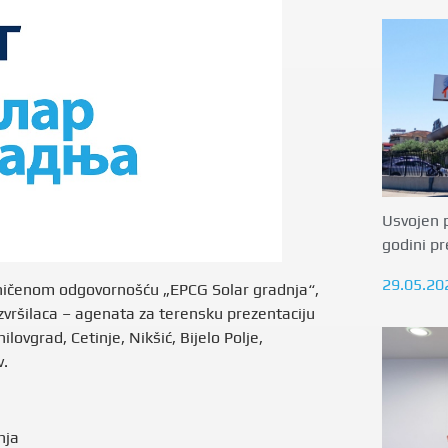
Usvojen p
godini p
29.05.20
graničenom odgovornošću „EPCG Solar gradnja“,
vršilaca – agenata za terensku prezentaciju
ovgrad, Cetinje, Nikšić, Bijelo Polje,
v.
nja