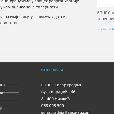
Епцг, кренућемо у процес реорганизације
и у ком облику неће толерисати.
ЕПЦГ Сол
 разумјевању, уз закључак да се
теренску
довољство.
25.02.20
КОНТАКТИ
00+
ЕПЦГ - Солар градња
Вука Караџића бб
ри
81 400 Никшић
069 005 509
је
solargradnja@epcg-sg.com