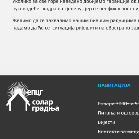
Уколико за све горе наведено добијемо гаранције од 
руководећег кадра на сјеверу , јер се неефикасност н
Желимо да се захвалимо нашим бившим радницима на
надамо да ће се ситуација ријешити на обострано за
НАВИГАЦИЈА
Солари 3000+ и 5
Питања и одгово
Вијести
Контакти за меди