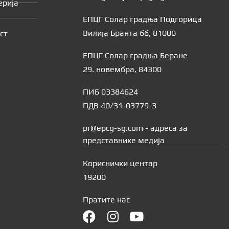
ерија
ЕПЦГ Солар градња Подгорица
Вилија Бранта бб, 81000
ст
ЕПЦГ Солар градња Беране
29. новембра, 84300
ПИБ 03384624
ПДВ 40/31-03779-3
pr@epcg-sg.com - адреса за
представнике медија
Кориснички центар
19200
Пратите нас