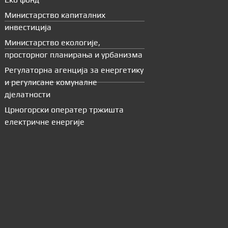
Министарство капиталних
инвестиција
Министарство екологије,
просторног планирања и урбанизма
Регулаторна агенција за енергетику
и регулисане комуналне
дјелатности
Црногорски оператер тржишта
електричне енергије