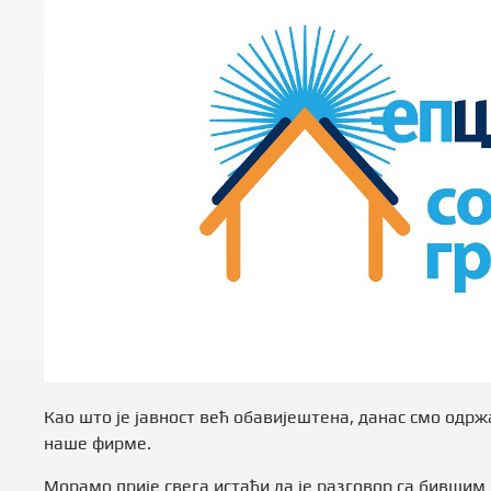
Као што је јавност већ обавијештена, данас смо одр
наше фирме.
Морамо прије свега истаћи да је разговор са бившим