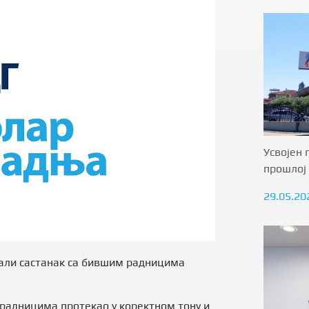
Усвојен 
прошлој 
29.05.20
жали састанак са бившим радницима
 радницима протекао у коректном тону и