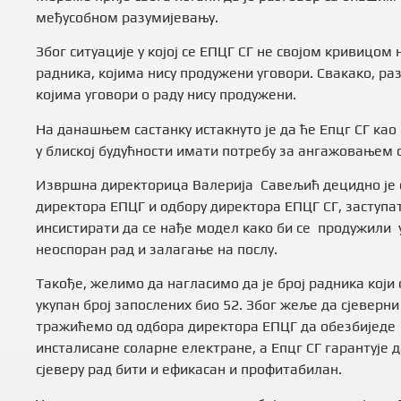
међусобном разумијевању.
Због ситуације у којој се ЕПЦГ СГ не својом кривицом
радника, којима нису продужени уговори. Свакако, р
којима уговори о раду нису продужени.
На данашњем састанку истакнуто је да ће Епцг СГ као
у блиској будућности имати потребу за ангажовањем 
Извршна директорица Валерија Савељић децидно је 
директора ЕПЦГ и одбору директора ЕПЦГ СГ, заступа
инсистирати да се нађе модел како би се продужили 
неоспоран рад и залагање на послу.
Такође, желимо да нагласимо да је број радника који 
укупан број запослених био 52. Због жеље да сјеверни 
тражићемо од одбора директора ЕПЦГ да обезбиједе 
инсталисане соларне електране, а Епцг СГ гарантује д
сјеверу рад бити и ефикасан и профитабилан.