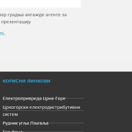
ар градња ангажује агенте за
 презентацију
26.
КОРИСНИ ЛИНКОВИ
Електропривреда Црне Горе
Црногорски електродистрибутивни
систем
Рудник угља Пљевља
Еко фонд