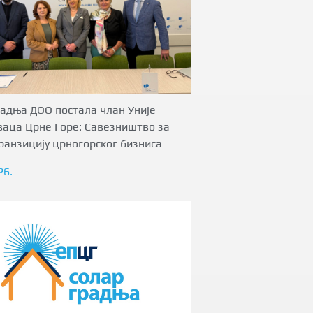
адња ДОО постала члан Уније
ваца Црне Горе: Савезништво за
ранзицију црногорског бизниса
26.