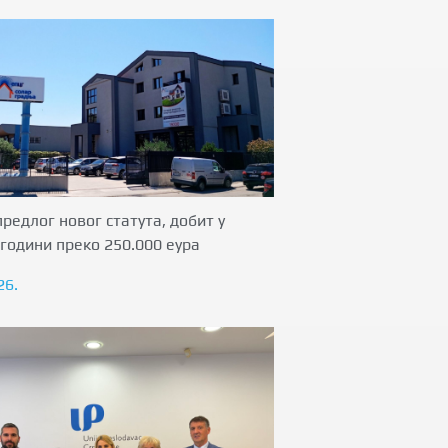
предлог новог статута, добит у
години преко 250.000 еура
26.