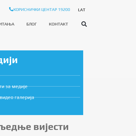
КОРИСНИЧКИ ЦЕНТАР 19200
LAT
ПИТАЊА
БЛОГ
КОНТАКТ
дији
ти за медије
видео галерија
љедње вијести