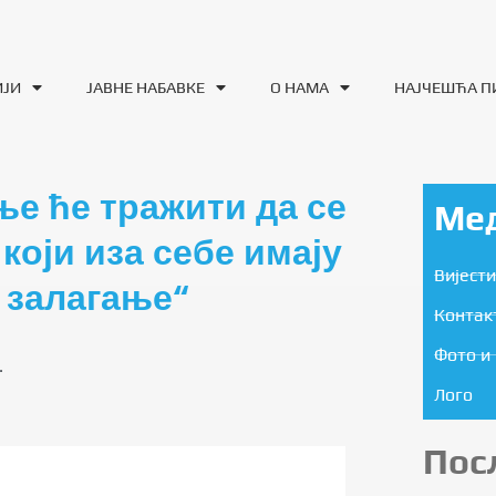
ИЈИ
ЈАВНЕ НАБАВКЕ
О НАМА
НАЈЧЕШЋА 
е ће тражити да се
Ме
који иза себе имају
Вијести
 залагање“
Контак
Фото и 
.
Лого
Пос