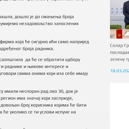
 нашла, дошло је до смањења броја
азумијемо незадовољство запослених
 фирма која ће сигурно ићи само напријед
Солар Гр
одређеног броја радника.
послода
зелену т
саопштила да ће се обратити одбору
ти раднике и њихове интересе и
18.03.20
уговори свима онима који иза себе имају
су имали неспоран рад око 30, док је
регион има значај који заслужује,
довољан број корисника којима ће бити
а ће уколико се ти услови испуне на