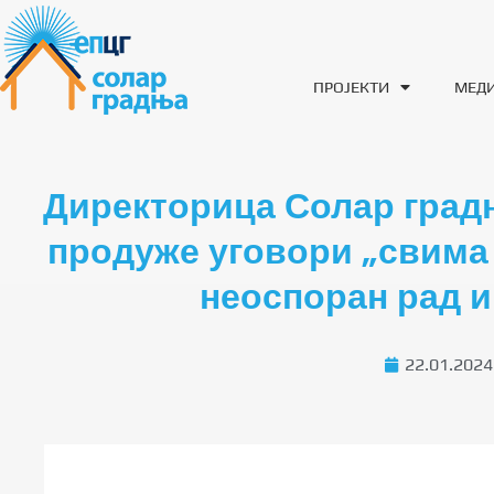
ПРОЈЕКТИ
МЕД
Директорица Солар градњ
продуже уговори „свима 
неоспоран рад и
22.01.2024