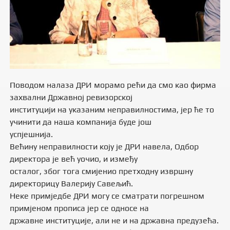
Поводом налаза ДРИ морамо рећи да смо као фирма
захвални Државној ревизорској
институцији на указаним неправилностима, јер ће то
учинити да наша компанија буде још
успjешнија.
Већину неправилности коју је ДРИ навела, Одбор
директора је већ уочио, и између
осталог, због тога смијенио претходну извршну
директорицу Валерију Савељић.
Неке примједбе ДРИ могу се сматрати погрешном
примјеном прописа јер се односе на
државне институције, али не и на државна предузећа.