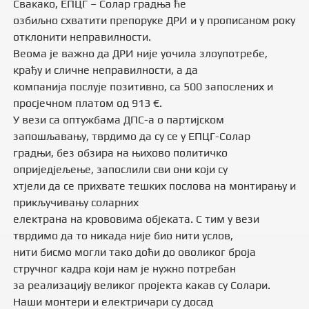
Свакако, ЕПЦГ – Солар градња ће
озбиљно схватити препоруке ДРИ и у прописаном року
отклонити неправилности.
Веома је важно да ДРИ није уочила злоупотребе,
крађу и сличне неправилности, а да
компанија послује позитивно, са 500 запослених и
просјечном платом од 913 €.
У вези са оптужбама ДПС-а о партијском
запошљавању, тврдимо да су се у ЕПЦГ-Солар
градњи, без обзира на њихово политичко
оприједјељење, запослили сви они који су
хтјели да се прихвате тешких послова на монтирању и
прикључивању соларних
електрана на крововима објеката. С тим у вези
тврдимо да то никада није био нити услов,
нити бисмо могли тако доћи до оволиког броја
стручног кадра који нам је нужно потребан
за реализацију великог пројекта какав су Солари.
Наши монтери и електричари су досад