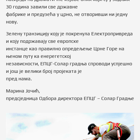
30 година завили све државне
фабрике и предузећа у црно, не отворивши ни једну
нову.
Зелену транзицију коју је покренула Електропривреда
и коју подржавају све европске
инстанце као правилно опредељење Црне Горе на
њеном путу ка енерегетској
независности, ЕПЦГ-Солар градња спроводи успјешно
и још је велики број пројеката је
пред нама.
Марина Јочић,
предсједница Одбора директора ЕПЦГ – Солар Градње