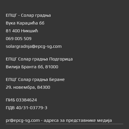
ЕПЦГ - Солар градња
Вука Караџића бб
81 400 Никшић
069 005 509
solargradnja@epcg-sg.com
ЕПЦГ Солар градња Подгорица
Вилија Бранта бб, 81000
ЕПЦГ Солар градња Беране
29. новембра, 84300
ПИБ 03384624
ПДВ 40/31-03779-3
pr@epcg-sg.com - адреса за представнике медија