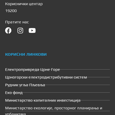
Кориснички центар
19200
Пратите нас
КОРИСНИ ЛИНКОВИ
Електропривреда Црне Горе
Црногорски електродистрибутивни систем
Рудник угља Пљевља
Еко фонд
Министарство капиталних инвестиција
Министарство екологије, просторног планирања и
урбанизма