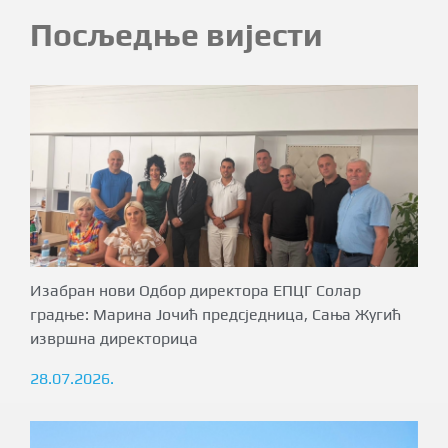
Посљедње вијести
Изабран нови Одбор директора ЕПЦГ Солар
градње: Марина Јочић предсједница, Сања Жугић
извршна директорица
28.07.2026.