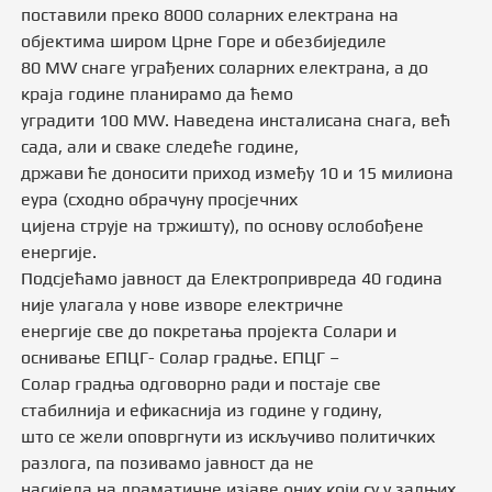
поставили преко 8000 соларних електрана на
објектима широм Црне Горе и обезбиједиле
80 МW снаге уграђених соларних електрана, а до
краја гoдине планирамо да ћемо
уградити 100 МW. Наведена инсталисана снага, већ
сада, али и сваке следеће године,
држави ће доносити приход између 10 и 15 милиона
еура (сходно обрачуну просјечних
цијена струје на тржишту), по основу ослобођене
енергије.
Подсјећамо јавност да Електропривреда 40 година
није улагала у нове изворе електричне
енергије све до покретања пројекта Солари и
оснивање ЕПЦГ- Солар градње. ЕПЦГ –
Солар градња одговорно ради и постаје све
стабилнија и ефикаснија из године у годину,
што се жели оповргнути из искључиво политичких
разлога, па позивамо јавност да не
насиједа на драматичне изјаве оних који су у задњих