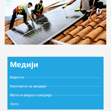
Медији
Вијести
Контакти за медије
Фото и видео галерија
Лого