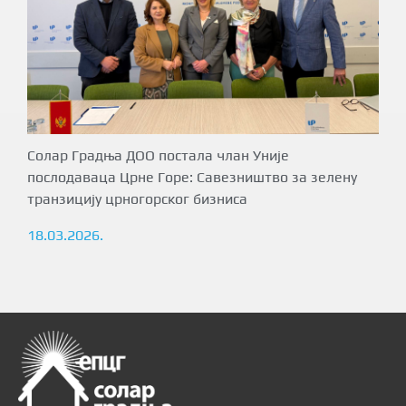
Солар Градња ДОО постала члан Уније
послодаваца Црне Горе: Савезништво за зелену
транзицију црногорског бизниса
18.03.2026.