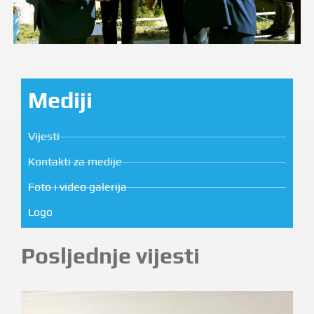
Mediji
Vijesti
Kontakti za medije
Foto i video galerija
Logo
Posljednje vijesti