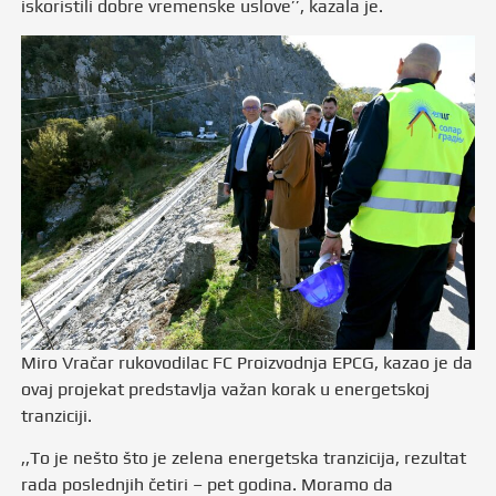
iskoristili dobre vremenske uslove’’, kazala je.
Miro Vračar rukovodilac FC Proizvodnja EPCG, kazao je da
ovaj projekat predstavlja važan korak u energetskoj
tranziciji.
,,To je nešto što je zelena energetska tranzicija, rezultat
rada poslednjih četiri – pet godina. Moramo da