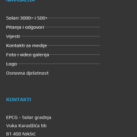
Solari 3000+ i 500+
Pitanja i odgovori
Vijesti
Kontakti za medije
Foto i video galerija
Logo
Osnovna djelatnost
KONTAKTI
EPCG - Solar gradnja
Vuka Karadžića bb
81 400 Nikšić