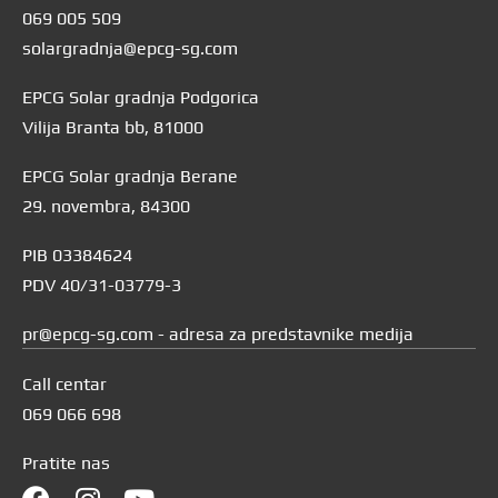
069 005 509
solargradnja@epcg-sg.com
EPCG Solar gradnja Podgorica
Vilija Branta bb, 81000
EPCG Solar gradnja Berane
29. novembra, 84300
PIB 03384624
PDV 40/31-03779-3
pr@epcg-sg.com - adresa za predstavnike medija
Call centar
069 066 698
Pratite nas