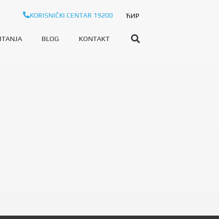
KORISNIČKI CENTAR 19200
ЋИР
ITANJA
BLOG
KONTAKT