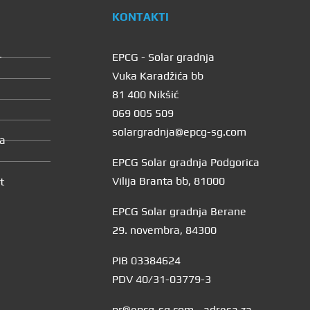
KONTAKTI
+
EPCG - Solar gradnja
Vuka Karadžića bb
81 400 Nikšić
069 005 509
e
solargradnja@epcg-sg.com
ja
EPCG Solar gradnja Podgorica
Vilija Branta bb, 81000
t
EPCG Solar gradnja Berane
29. novembra, 84300
PIB 03384624
PDV 40/31-03779-3
pr@epcg-sg.com - adresa za