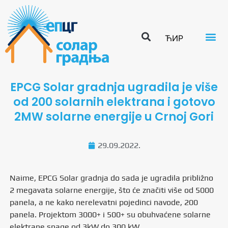
ЋИР
EPCG Solar gradnja ugradila je više
od 200 solarnih elektrana i gotovo
2MW solarne energije u Crnoj Gori
29.09.2022.
Naime, EPCG Solar gradnja do sada je ugradila približno
2 megavata solarne energije, što će značiti više od 5000
panela, a ne kako nerelevatni pojedinci navode, 200
panela. Projektom 3000+ i 500+ su obuhvaćene solarne
elektrane snage od 3kW do 300 kW.