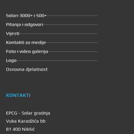
Solari 3000+ i 500+
Pitanja i odgovori
Vijesti
Kontakti za medije
Foto i video galerija
Logo
Osnovna djelatnost
KONTAKTI
EPCG - Solar gradnja
Vuka Karadžića bb
81 400 Nikšić