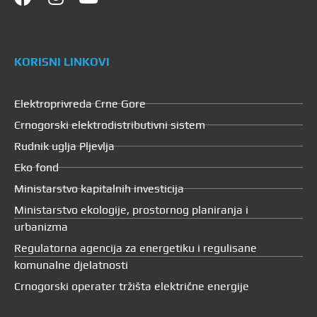
KORISNI LINKOVI
Elektroprivreda Crne Gore
Crnogorski elektrodistributivni sistem
Rudnik uglja Pljevlja
Eko fond
Ministarstvo kapitalnih investicija
Ministarstvo ekologije, prostornog planiranja i
urbanizma
Regulatorna agencija za energetiku i regulisane
komunalne djelatnosti
Crnogorski operater tržišta električne energije