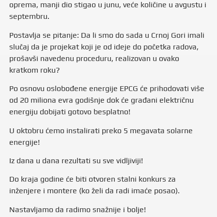
oprema, manji dio stigao u junu, veće količine u avgustu i
septembru.
Postavlja se pitanje: Da li smo do sada u Crnoj Gori imali
slučaj da je projekat koji je od ideje do početka radova,
prošavši navedenu proceduru, realizovan u ovako
kratkom roku?
Po osnovu oslobođene energije EPCG će prihodovati više
od 20 miliona evra godišnje dok će građani električnu
energiju dobijati gotovo besplatno!
U oktobru ćemo instalirati preko 5 megavata solarne
energije!
Iz dana u dana rezultati su sve vidljiviji!
Do kraja godine će biti otvoren stalni konkurs za
inženjere i montere (ko želi da radi imaće posao).
Nastavljamo da radimo snažnije i bolje!