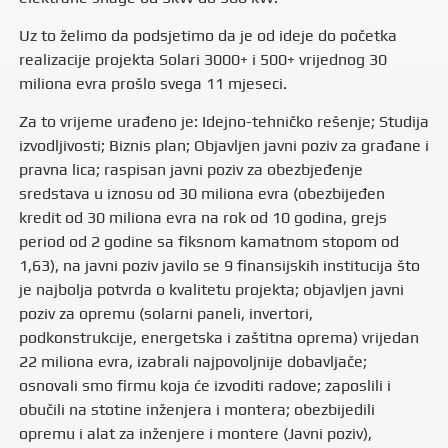
Uz to želimo da podsjetimo da je od ideje do početka
realizacije projekta Solari 3000+ i 500+ vrijednog 30
miliona evra prošlo svega 11 mjeseci.
Za to vrijeme urađeno je: Idejno-tehničko rešenje; Studija
izvodljivosti; Biznis plan; Objavljen javni poziv za građane i
pravna lica; raspisan javni poziv za obezbjeđenje
sredstava u iznosu od 30 miliona evra (obezbijeđen
kredit od 30 miliona evra na rok od 10 godina, grejs
period od 2 godine sa fiksnom kamatnom stopom od
1,63), na javni poziv javilo se 9 finansijskih institucija što
je najbolja potvrda o kvalitetu projekta; objavljen javni
poziv za opremu (solarni paneli, invertori,
podkonstrukcije, energetska i zaštitna oprema) vrijedan
22 miliona evra, izabrali najpovoljnije dobavljače;
osnovali smo firmu koja će izvoditi radove; zaposlili i
obučili na stotine inženjera i montera; obezbijedili
opremu i alat za inženjere i montere (Javni poziv),